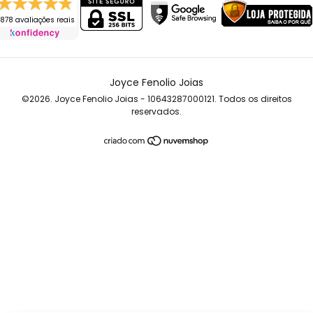
878 avaliações reais
Joyce Fenolio Joias
©2026. Joyce Fenolio Joias - 10643287000121. Todos os direitos
reservados.