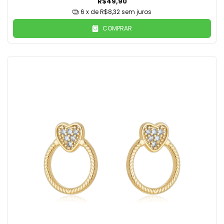
R$49,90
6
x de
R$8,32
sem juros
COMPRAR