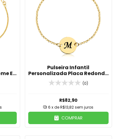
Pulseira Infantil
ome E
Personalizada Placa Redonda
anhada
Com Inicial Banhado Em Ouro
(0)
18K
R$82,90
s
6
x de
R$13,82
sem juros
COMPRAR