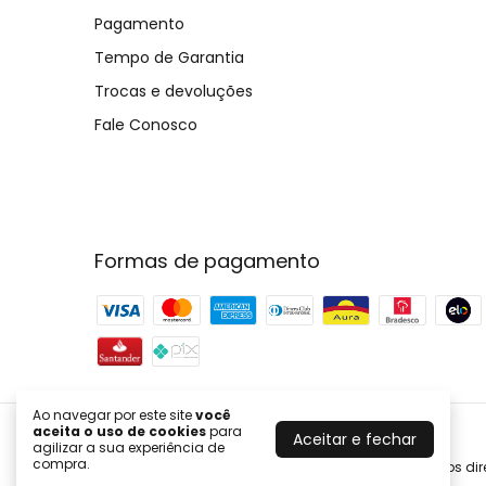
Pagamento
Tempo de Garantia
Trocas e devoluções
Fale Conosco
Formas de pagamento
Ao navegar por este site
você
aceita o uso de cookies
para
Aceitar e fechar
Joyce Fenolio Joias
agilizar a sua experiência de
compra.
©2026. Joyce Fenolio Joias - 10643287000121. Todos os dir