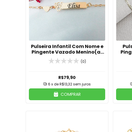
Pulseira Infantil Com Nome e
Pul
Pingente Vazado Menino(a)
Ping
Banhado Em Ouro 18k
Cora
(0)
R$79,90
6
x de
R$13,32
sem juros
COMPRAR