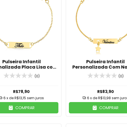
Pulseira Infantil
Pulseira Infantil
nalizada Placa Lisa com
Personalizada Com N
 Banhado em Ouro 18K
Pingente De Estrela B
(0)
(0)
Em Ouro 18K
R$78,90
R$83,90
6
x de
R$13,15
sem juros
6
x de
R$13,98
sem juro
COMPRAR
COMPRAR