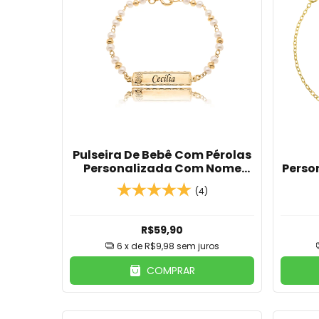
Pulseira De Bebê Com Pérolas
Personalizada Com Nome
Perso
Banhado Em Ouro 18K
Nome
(4)
R$59,90
6
x de
R$9,98
sem juros
COMPRAR