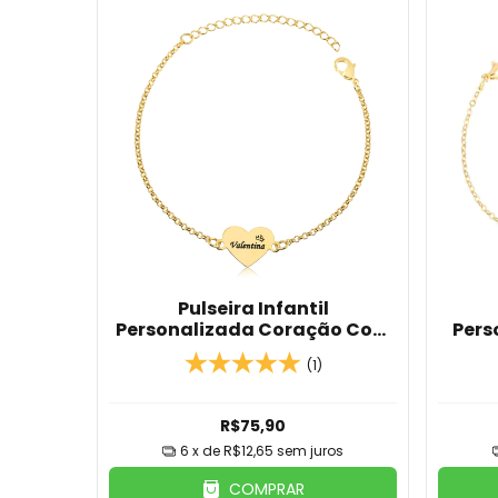
Pulseira Infantil
Personalizada Coração Com
Pers
Nome Banhada Em Ouro 18K
Det
(1)
B
R$75,90
6
x de
R$12,65
sem juros
COMPRAR