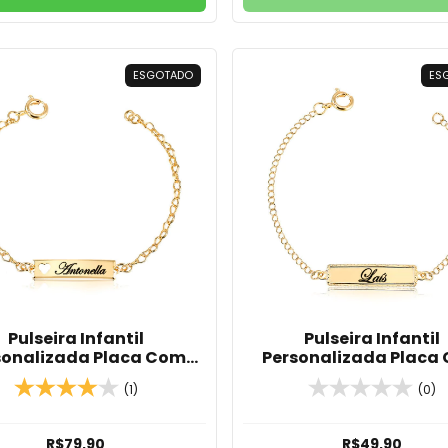
ESGOTADO
ES
Pulseira Infantil
Pulseira Infantil
sonalizada Placa Com
Personalizada Placa
me E Coração Vazado
Detalhes Com Nome B
(1)
(0)
anhada Em Ouro 18K
Em Ouro 18K
R$79,90
R$49,90