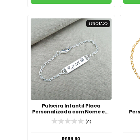
ESGOTADO
Pulseira Infantil Placa
Personalizada com Nome em
Per
Banho de Prata
No
(0)
B
R$59,90