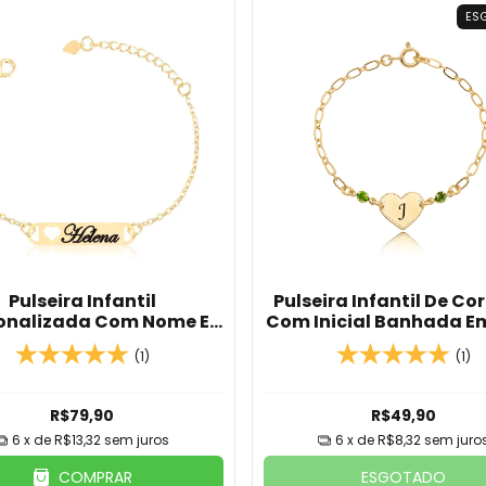
ES
Pulseira Infantil
Pulseira Infantil De C
onalizada Com Nome E
Com Inicial Banhada E
alhe Coração Vazado
18K
(1)
(1)
anhado Em Ouro 18K
R$79,90
R$49,90
6
x de
R$13,32
sem juros
6
x de
R$8,32
sem juro
ESGOTADO
COMPRAR