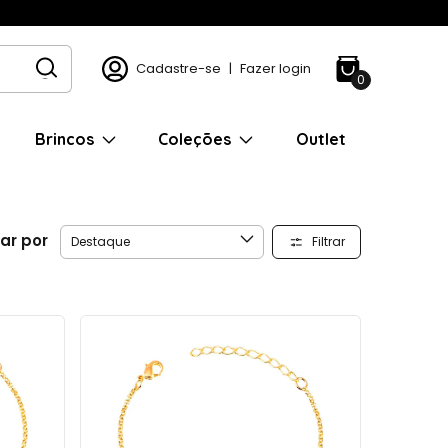
Cadastre-se
|
Fazer login
0
Brincos
Coleções
Outlet
ar por
Filtrar