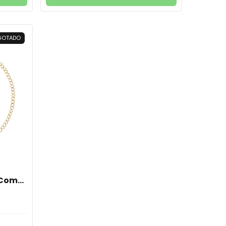
GOTADO
 Com
anhada