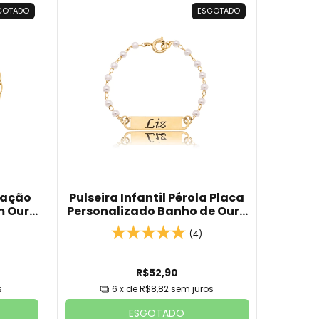
GOTADO
ESGOTADO
oração
Pulseira Infantil Pérola Placa
m Ouro
Personalizado Banho de Ouro
18k
(4)
R$52,90
s
6
x de
R$8,82
sem juros
ESGOTADO