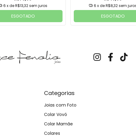
6
x de
R$13,32
sem juros
6
x de
R$8,32
sem juro
ESGOTADO
ESGOTADO
Categorias
Joias com Foto
Colar Vovó
Colar Mamãe
Colares