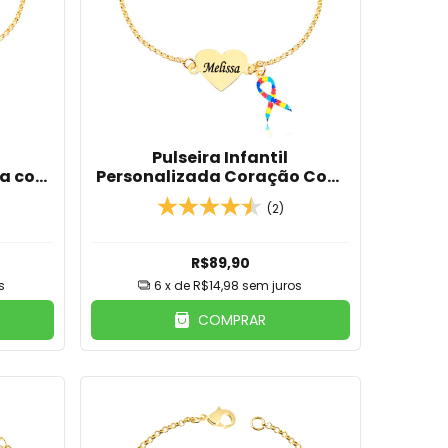
Pulseira Infantil
sa com
Personalizada Coração Com
ço
Nome E Pingente Laço
(2)
Ouro
Autismo Banhada Em Ouro
18K
R$89,90
s
6
x de
R$14,98
sem juros
COMPRAR