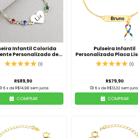
seira Infantil Colorida
Pulseira Infantil
ente Personalizado de
Personalizada Placa Li
ção em Banho de Ouro
Nome E Pingente La
(1)
(1)
18k
Autismo Banhado em 
18K
R$89,90
R$79,90
6
x de
R$14,98
sem juros
6
x de
R$13,32
sem juro
COMPRAR
COMPRAR