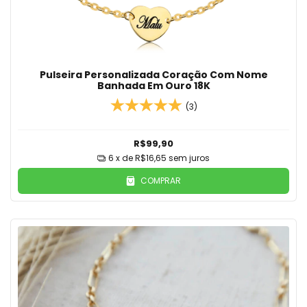
Pulseira Personalizada Coração Com Nome
Banhada Em Ouro 18K
(3)
R$99,90
6
x de
R$16,65
sem juros
COMPRAR