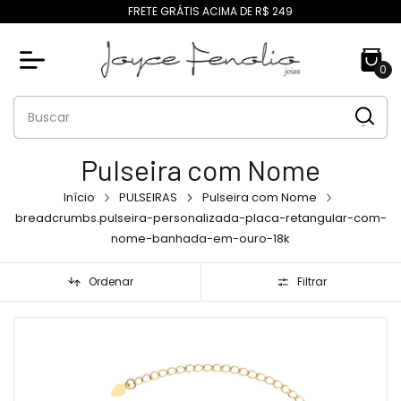
FRETE GRÁTIS ACIMA DE R$ 249
0
Pulseira com Nome
Início
PULSEIRAS
Pulseira com Nome
breadcrumbs.pulseira-personalizada-placa-retangular-com-
nome-banhada-em-ouro-18k
Ordenar
Filtrar