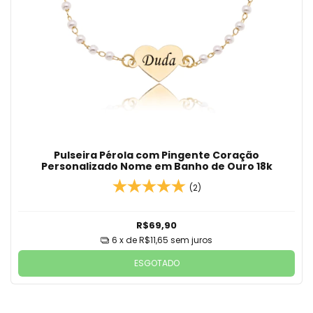
Pulseira Pérola com Pingente Coração
Personalizado Nome em Banho de Ouro 18k
(2)
R$69,90
6
x de
R$11,65
sem juros
ESGOTADO