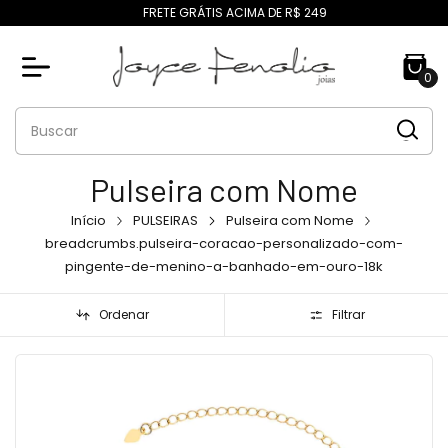
FRETE GRÁTIS ACIMA DE R$ 249
0
Pulseira com Nome
Início
PULSEIRAS
Pulseira com Nome
breadcrumbs.pulseira-coracao-personalizado-com-
pingente-de-menino-a-banhado-em-ouro-18k
Ordenar
Filtrar