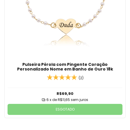
Pulseira Pérola com Pingente Coração
Personalizado Nome em Banho de Ouro 18k
(2)
R$69,90
6
x de
R$11,65
sem juros
ESGOTADO