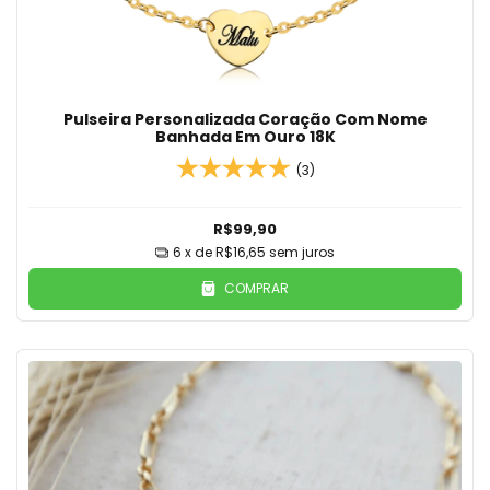
Pulseira Personalizada Coração Com Nome
Banhada Em Ouro 18K
(3)
R$99,90
6
x de
R$16,65
sem juros
COMPRAR