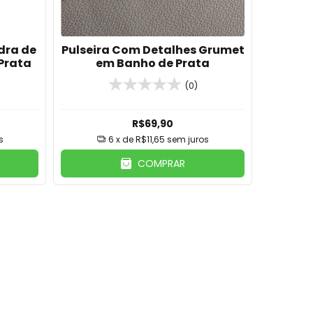
edra de
Pulseira Com Detalhes Grumet
Pul
Prata
em Banho de Prata
(0)
R$69,90
s
6
x de
R$11,65
sem juros
COMPRAR