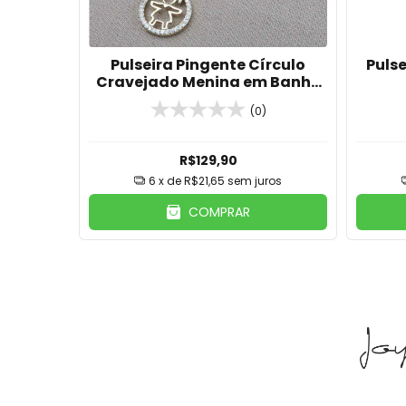
Coração
Pulseira Pingente Círculo
Pulse
agem
Cravejado Menina em Banho
de Ouro 18k
(0)
R$129,90
ros
6
x de
R$21,65
sem juros
COMPRAR