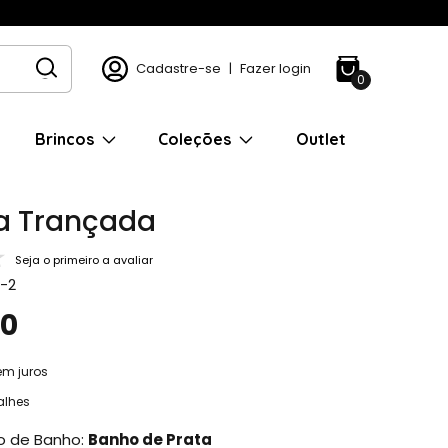
Cadastre-se
|
Fazer login
0
Brincos
Coleções
Outlet
ra Trançada
Seja o primeiro a avaliar
-2
90
em juros
alhes
po de Banho:
Banho de Prata