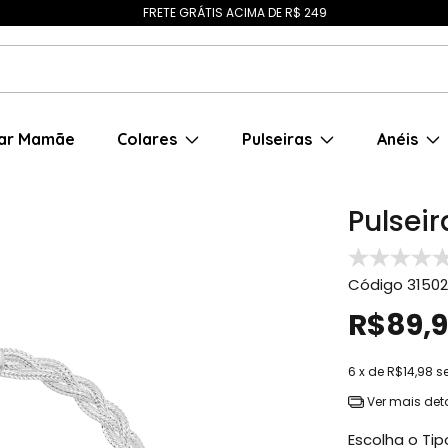
FRETE GRÁTIS ACIMA DE R$ 249
ar Mamãe
Colares
Pulseiras
Anéis
Pulsei
Código
31502
R$89,
6
x de
R$14,98
s
Ver mais det
Escolha o Ti