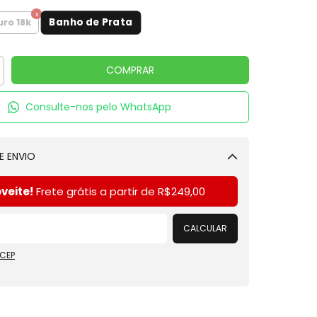
Banho de Prata
ro 18k
Consulte-nos pelo WhatsApp
E ENVIO
Alterar CEP
veite!
Frete grátis a partir de
R$249,00
CALCULAR
 CEP