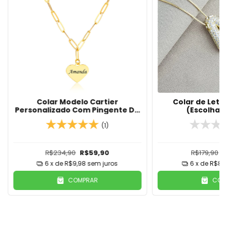
Colar Modelo Cartier
Colar de Letr
Personalizado Com Pingente De
(Escolha 
Coração Com Nome Em Banho
De Ouro 18K
(1)
R$234,90
R$59,90
R$179,90
R
6
x de
R$9,98
sem juros
6
x de
R$8,3
COMPRAR
COM