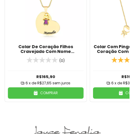
Colar De Coração Filhos
Colar Com Pingen
Cravejado Com Nome
Coração Com N
Personalizado Banhado Em Ouro
Em Our
18K
(0)
R$165,90
R$199
6
x de
R$27,65
sem juros
6
x de
R$33,
COMPRAR
COM