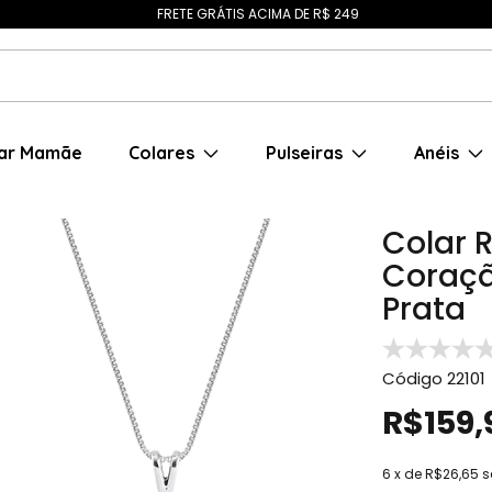
FRETE GRÁTIS ACIMA DE R$ 249
ar Mamãe
Colares
Pulseiras
Anéis
Colar R
Coraçã
Prata
Código
22101
R$159,
6
x de
R$26,65
s