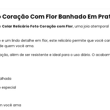
lo Coração Com Flor Banhado Em Pra
 o
Colar Relicário Foto Coração com Flor
, uma joia atemporal
 um lindo detalhe em flor, este relicário permite que você c
s de quem você ama.
sticação, além de ser resistente e ideal para o uso diário. O a
alhada
 especial
uem você ama