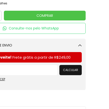
alhes
Consulte-nos pelo WhatsApp
E ENVIO
Alterar CEP
veite!
Frete grátis a partir de
R$249,00
CALCULAR
 CEP