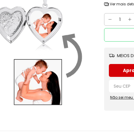
Ver mais det
MEIOS D
Apro
Não sei meu