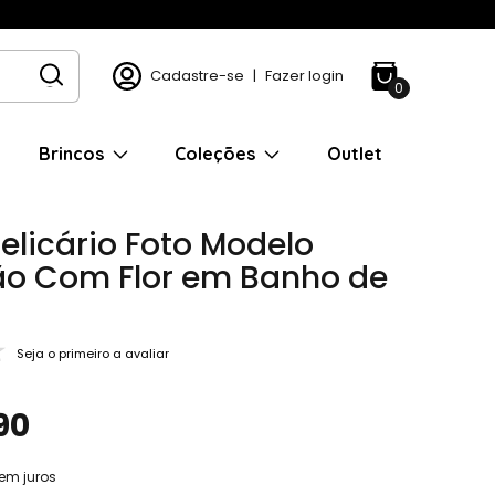
Cadastre-se
|
Fazer login
0
Brincos
Coleções
Outlet
elicário Foto Modelo
o Com Flor em Banho de
Seja o primeiro a avaliar
90
em juros