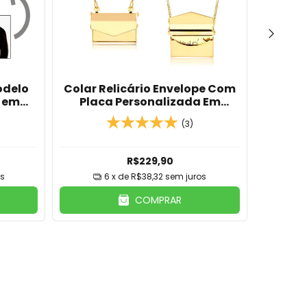
odelo
Colar Relicário Envelope Com
Colar 
 em
Placa Personalizada Em
Redond
ho de
Banho De Ouro 18k
(3)
R$229,90
os
6
x de
R$38,32
sem juros
COMPRAR