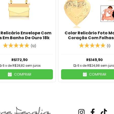
 Relicário Envelope Com
Colar Relicário Foto M
s Em Banho De Ouro 18k
Coração Com Folhas
Banho de Ouro18k/Ban
(12)
(1)
Prata
R$172,90
R$149,90
6
x de
R$28,82
sem juros
6
x de
R$24,98
sem jur
COMPRAR
COMPRAR