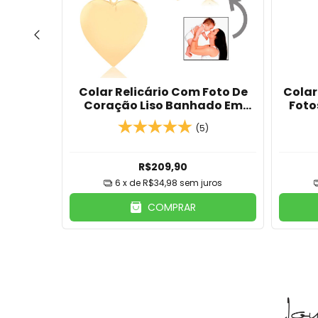
 Modelo
Colar Relicário Com Foto De
Colar
e Ouro
Coração Liso Banhado Em
Foto
ta
Ouro 18k
(5)
R$209,90
ros
6
x de
R$34,98
sem juros
COMPRAR