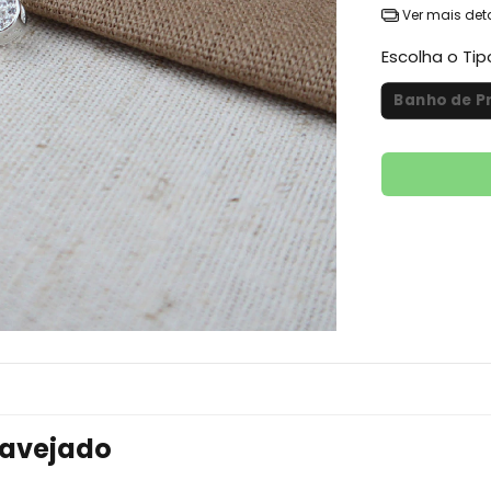
Ver mais det
Escolha o Ti
Banho de P
ravejado