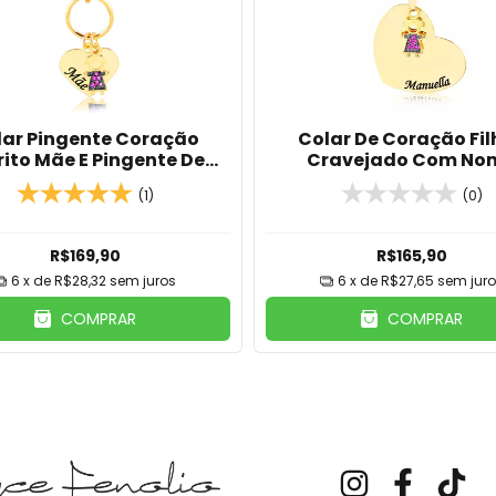
lar Pingente Coração
Colar De Coração Fil
rito Mãe E Pingente De
Cravejado Com No
no(a) Banhado Em Ouro
Personalizado Banha
(1)
(0)
18k
Ouro 18K
R$169,90
R$165,90
6
x de
R$28,32
sem juros
6
x de
R$27,65
sem juro
COMPRAR
COMPRAR