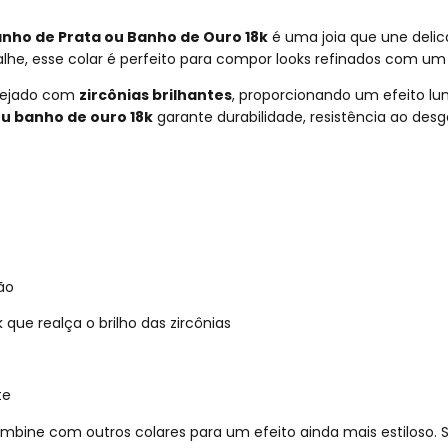
nho de Prata ou Banho de Ouro 18k
é uma joia que une delic
e, esse colar é perfeito para compor looks refinados com um to
vejado com
zircônias brilhantes
, proporcionando um efeito lu
u banho de ouro 18k
garante durabilidade, resistência ao de
ão
ue realça o brilho das zircônias
te
mbine com outros colares para um efeito ainda mais estiloso. S