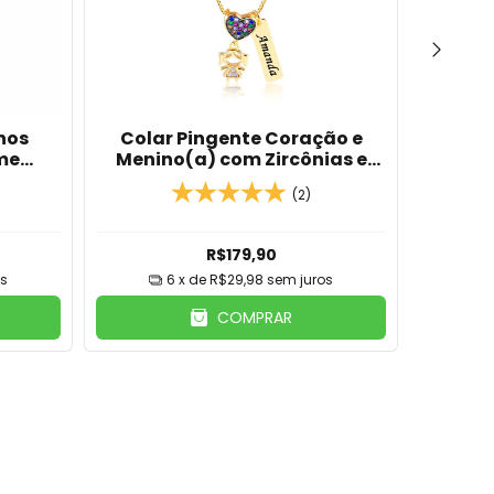
hos
Colar Pingente Coração e
Colar
me
Menino(a) com Zircônias e
Com U
do Em
Placa com Nome Banhado Em
Com Z
(2)
Ouro 18K
Ba
R$179,90
s
6
x de
R$29,98
sem juros
COMPRAR