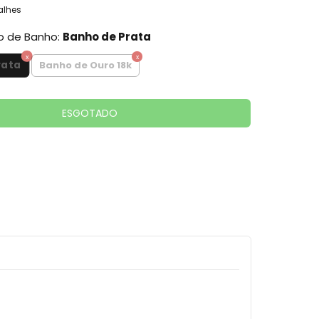
alhes
po de Banho:
Banho de Prata
rata
Banho de Ouro 18k