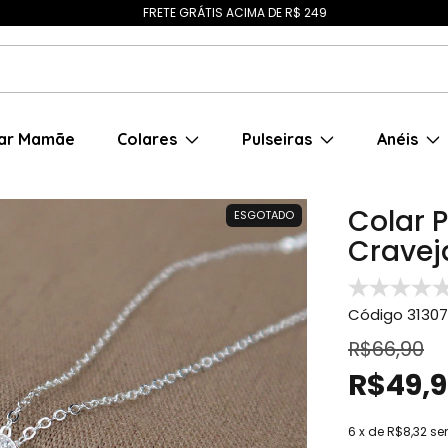
FRETE GRÁTIS ACIMA DE R$ 249
ar Mamãe
Colares
Pulseiras
Anéis
Colar 
ESGOTADO
Cravej
Código
31307
R$66,90
R$49,
6
x de
R$8,32
se