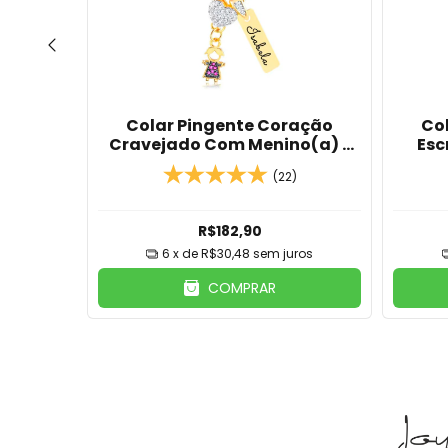
nte
Colar Pingente Coração
Co
o Com
Cravejado Com Menino(a) E
Esc
ro 18K
Placa Com Nome Banhado Em
Meni
)
(22)
Ouro 18K
R$182,90
ros
6
x de
R$30,48
sem juros
COMPRAR