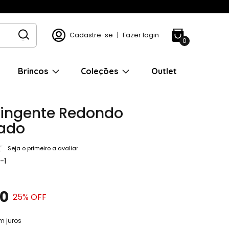
Cadastre-se
|
Fazer login
0
Brincos
Coleções
Outlet
Pingente Redondo
ado
Seja o primeiro a avaliar
-1
90
25
% OFF
m juros