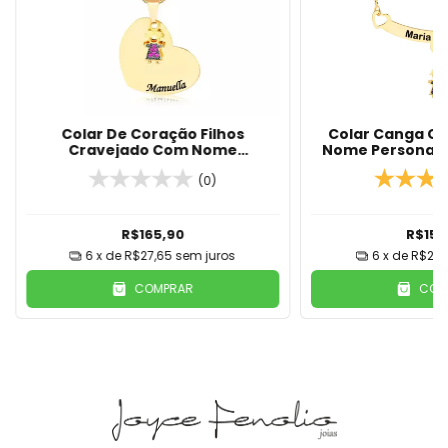
Colar De Coração Filhos
Colar Canga Co
Cravejado Com Nome
Nome Personali
Personalizado Banhado Em Ouro
Em Our
18K
(0)
R$165,90
R$156
6
x de
R$27,65
sem juros
6
x de
R$26,
COMPRAR
COM