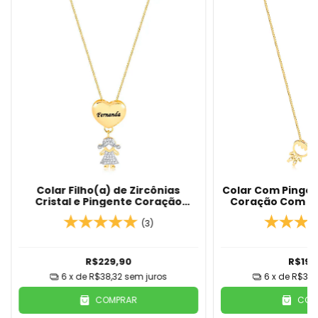
Colar Filho(a) de Zircônias
Colar Com Pingen
Cristal e Pingente Coração
Coração Com N
Personalizado com Nome
Em Our
Banhado Em Ouro 18K
(3)
R$229,90
R$199
6
x de
R$38,32
sem juros
6
x de
R$33,
COMPRAR
COM