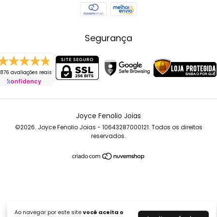
Segurança
876 avaliações reais
Joyce Fenolio Joias
©2026. Joyce Fenolio Joias - 10643287000121. Todos os direitos
reservados.
Ao navegar por este site
você aceita o