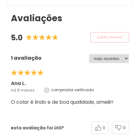
Avaliações
5.0
QUERO AVALIAR
1 avaliação
Ana L.
há 8 meses
comprador verificado
O colar é lindo e de boa qualidade, ameiii!!
esta avaliação foi útil?
0
0