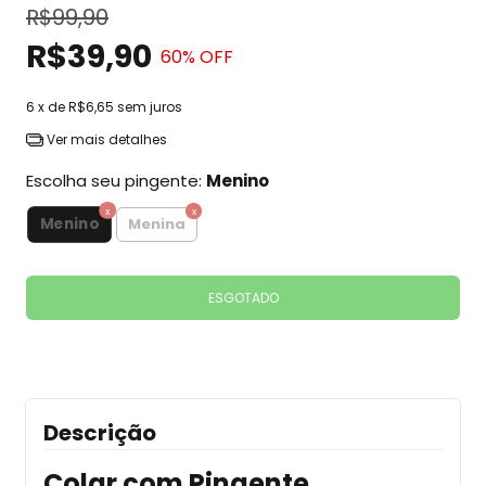
R$99,90
R$39,90
60
% OFF
6
x de
R$6,65
sem juros
Ver mais detalhes
Escolha seu pingente:
Menino
Menino
Menina
Descrição
Colar com Pingente