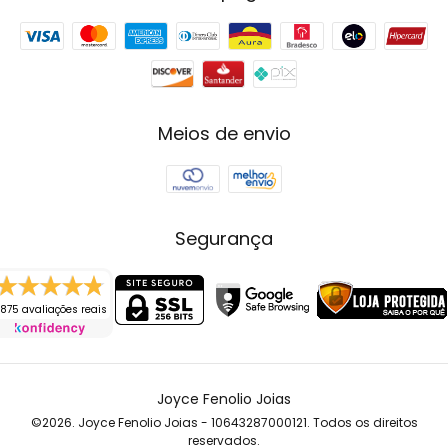
Meios de envio
Segurança
875 avaliações reais
Joyce Fenolio Joias
©2026. Joyce Fenolio Joias - 10643287000121. Todos os direitos
reservados.