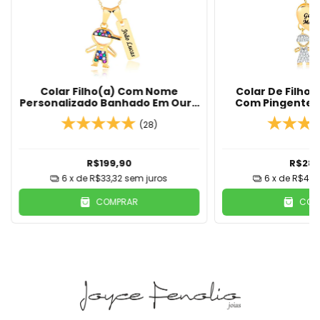
Colar Filho(a) Com Nome
Colar De Filhos
Personalizado Banhado Em Ouro
Com Pingente 
18K
Nomes Person
(28)
Banho de 
R$199,90
R$285
6
x de
R$33,32
sem juros
6
x de
R$47,
COMPRAR
COM