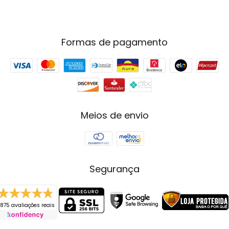
Formas de pagamento
Meios de envio
Segurança
875 avaliações reais