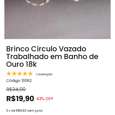
Brinco Circulo Vazado
Trabalhado em Banho de
Ouro 18k
1 avaliação
Código
31062
R$34,90
R$19,90
43
% OFF
3
x de
R$6,63
sem juros