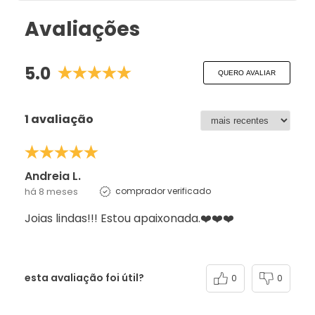
Avaliações
5.0
QUERO AVALIAR
1 avaliação
Andreia L.
há 8 meses
comprador verificado
Joias lindas!!! Estou apaixonada.❤️❤️❤️
esta avaliação foi útil?
0
0