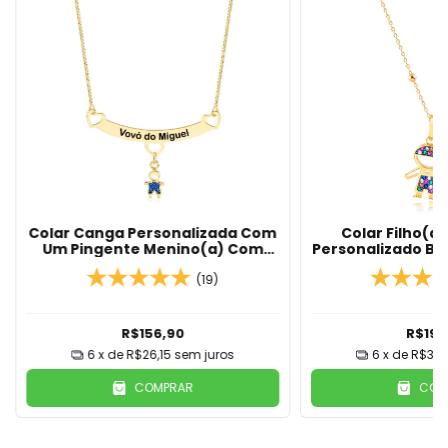
Colar Canga Personalizada Com
Colar Filho(
Um Pingente Menino(a) Com
Personalizado B
Zircônias Azul ou Rubi Banhado
18
Em Ouro 18K
(19)
R$156,90
R$199
6
x de
R$26,15
sem juros
6
x de
R$33,
COMPRAR
COM