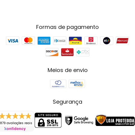
Formas de pagamento
Meios de envio
Segurança
879 avaliações reais