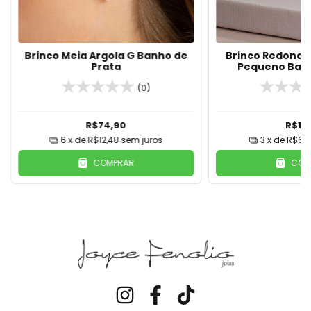
Brinco Meia Argola G Banho de
Brinco Redondo 
Prata
Pequeno Banh
(0)
R$74,90
R$19
6
x de
R$12,48
sem juros
3
x de
R$6,6
COMPRAR
COM