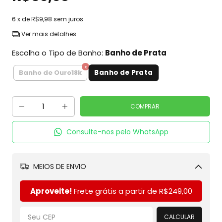
6
x de
R$9,98
sem juros
Ver mais detalhes
Escolha o Tipo de Banho:
Banho de Prata
Banho de Prata
Banho de Ouro18k
Consulte-nos pelo WhatsApp
MEIOS DE ENVIO
Alterar CEP
Aproveite!
Frete grátis a partir de
R$249,00
CALCULAR