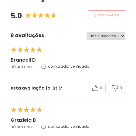
5.0
QUERO AVALIAR
8 avaliações
Brandell D
há um ano
comprador verificado
esta avaliação foi útil?
0
0
Graziela B
há um ano
comprador verificado