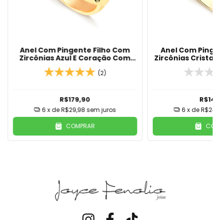
Anel Com Pingente Filho Com
Anel Com Pinge
Zircônias Azul E Coração Com
Zircônias Crista
Nome Banhado Em Ouro 18K
Nome Banhado 
(2)
R$179,90
R$149
6
x de
R$29,98
sem juros
6
x de
R$24,
COMPRAR
COM