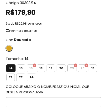
Código
30303/14
R$179,90
6
x de
R$29,98
sem juros
Ver mais detalhes
Cor:
Dourado
Tamanho:
14
14
15
16
18
19
20
23
25
13
17
22
24
COLOQUE ABAIXO O NOME, FRASE OU INICIAL QUE
DESEJA PERSONALIZAR