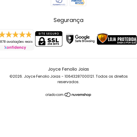
Segurança
878 avaliações reais
Joyce Fenolio Joias
©2026. Joyce Fenolio Joias - 10643287000121. Todos os direitos
reservados.