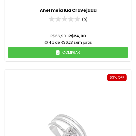
Anel meia lua Cravejada
(0)
R$66,90
R$24,90
4
x de
R$6,23
sem juros
COMPRAR
63
%
OFF