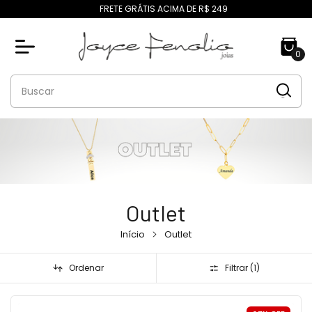
FRETE GRÁTIS ACIMA DE R$ 249
0
Outlet
Início
Outlet
Ordenar
Filtrar (
1
)