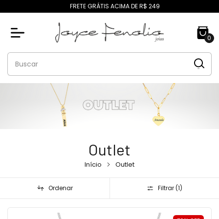
FRETE GRÁTIS ACIMA DE R$ 249
0
Outlet
Início
Outlet
Ordenar
Filtrar (
1
)