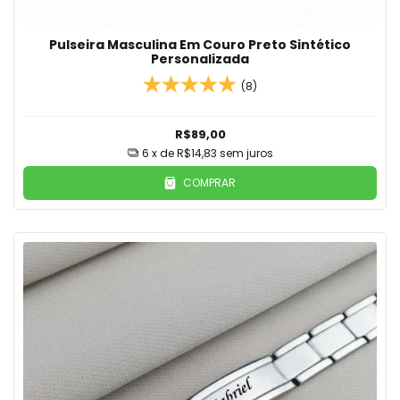
Pulseira Masculina Em Couro Preto Sintético
Personalizada
(8)
R$89,00
6
x de
R$14,83
sem juros
COMPRAR