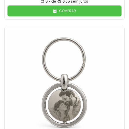
6
x de
R$16,65
sem juros
COMPRAR