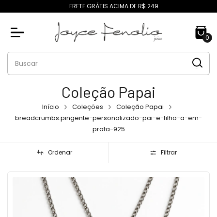
FRETE GRÁTIS ACIMA DE R$ 249
0
Coleção Papai
Início
Coleções
Coleção Papai
breadcrumbs.pingente-personalizado-pai-e-filho-a-em-
prata-925
Ordenar
Filtrar