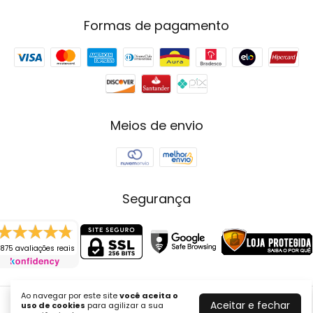
Formas de pagamento
Meios de envio
Segurança
875 avaliações reais
Ao navegar por este site
você aceita o
Aceitar e fechar
uso de cookies
para agilizar a sua
Joyce Fenolio Joias