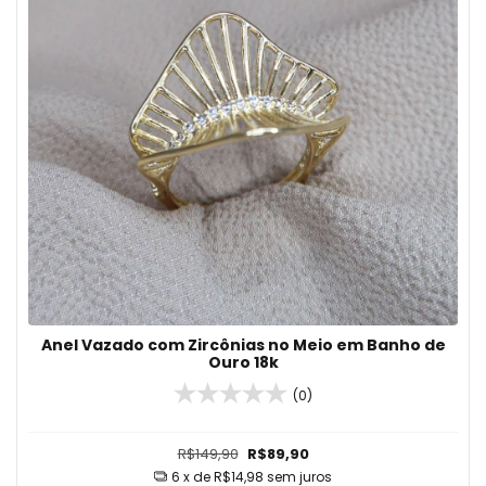
Anel Vazado com Zircônias no Meio em Banho de
Ouro 18k
(0)
R$149,90
R$89,90
6
x de
R$14,98
sem juros