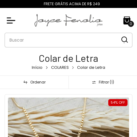
FRETE GRÁTIS ACIMA DE R$ 249
0
Colar de Letra
Início
COLARES
Colar de Letra
Ordenar
Filtrar (
1
)
54
%
OFF