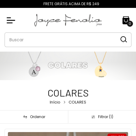
FRETE GRÁTIS ACIMA DE R$ 249
0
COLARES
Início
COLARES
Ordenar
Filtrar (
1
)