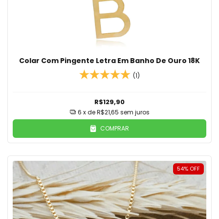
Colar Com Pingente Letra Em Banho De Ouro 18K
(1)
R$129,90
6
x de
R$21,65
sem juros
COMPRAR
54
%
OFF