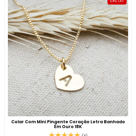
54
%
OFF
Colar Com Mini Pingente Coração Letra Banhado
Em Ouro 18K
(4)