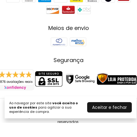
Meios de envio
Segurança
876 avaliações reais
Ao navegar por este site
você aceita o
Aceitar e fechar
uso de cookies
para agilizar a sua
Joyce Fenolio Joias
experiência de compra.
©2026. Joyce Fenolio Joias - 10643287000121. Todos os direitos
reservados.