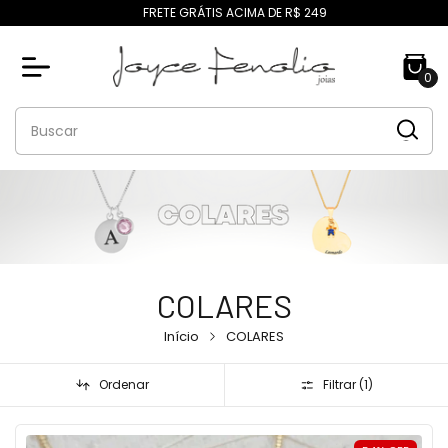
FRETE GRÁTIS ACIMA DE R$ 249
0
COLARES
Início
COLARES
Ordenar
Filtrar (
1
)