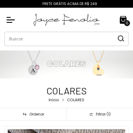
FRETE GRÁTIS ACIMA DE R$ 249
0
COLARES
Início
COLARES
Ordenar
Filtrar (
1
)