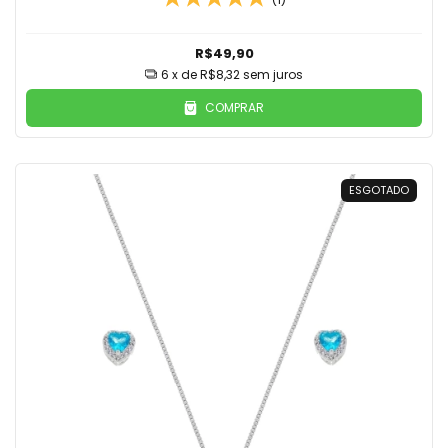
R$49,90
6
x de
R$8,32
sem juros
COMPRAR
ESGOTADO