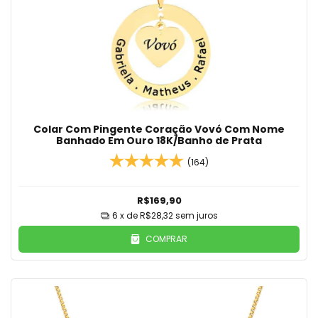
Colar Com Pingente Coração Vovó Com Nome
Banhado Em Ouro 18K/Banho de Prata
(164)
R$169,90
6
x de
R$28,32
sem juros
COMPRAR