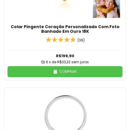
Colar Pingente Coração Personalizado Com Foto
Banhado Em Ouro 18K
(38)
R$199,90
6
x de
R$33,32
sem juros
COMPRAR