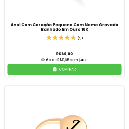
Anel Com Coração Pequeno Com Nome Gravado
Banhado Em Ouro 18K
(5)
R$69,90
6
x de
R$11,65
sem juros
COMPRAR