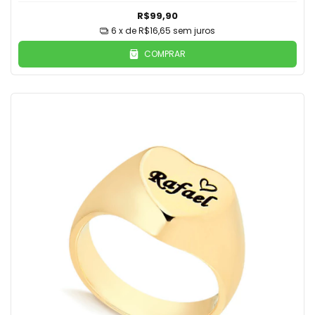
R$99,90
6
x de
R$16,65
sem juros
COMPRAR