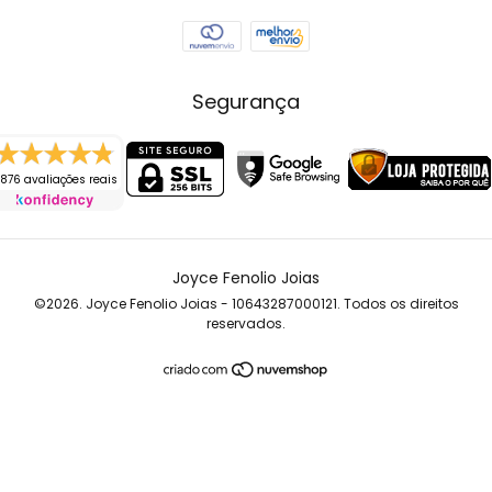
Segurança
876 avaliações reais
Joyce Fenolio Joias
©2026. Joyce Fenolio Joias - 10643287000121. Todos os direitos
reservados.