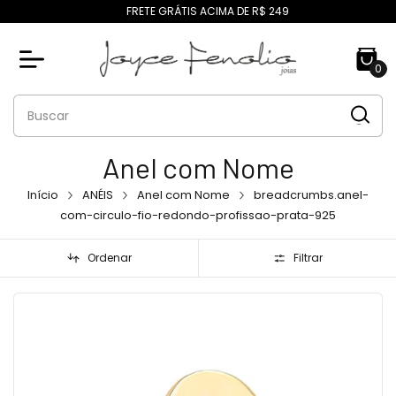
FRETE GRÁTIS ACIMA DE R$ 249
0
Anel com Nome
Início
ANÉIS
Anel com Nome
breadcrumbs.anel-
com-circulo-fio-redondo-profissao-prata-925
Ordenar
Filtrar