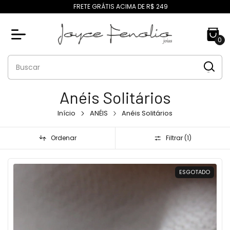
FRETE GRÁTIS ACIMA DE R$ 249
0
Anéis Solitários
Início
ANÉIS
Anéis Solitários
Ordenar
Filtrar (
1
)
ESGOTADO