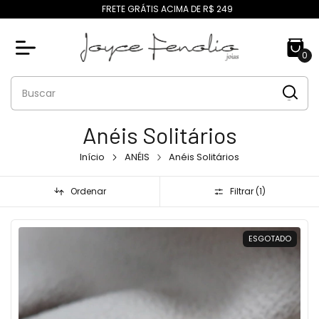
FRETE GRÁTIS ACIMA DE R$ 249
0
Anéis Solitários
Início
ANÉIS
Anéis Solitários
Ordenar
Filtrar (
1
)
ESGOTADO