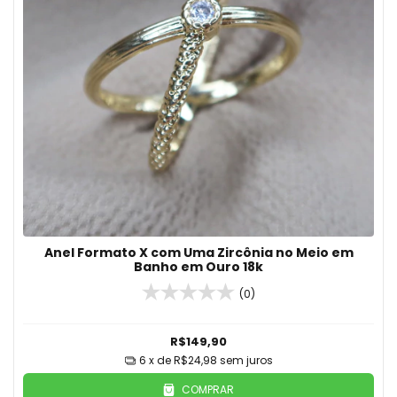
Anel Formato X com Uma Zircônia no Meio em
Banho em Ouro 18k
(0)
R$149,90
6
x de
R$24,98
sem juros
COMPRAR